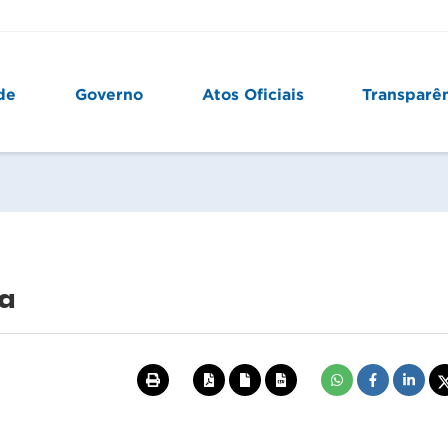
de
Governo
Atos Oficiais
Transparê
a