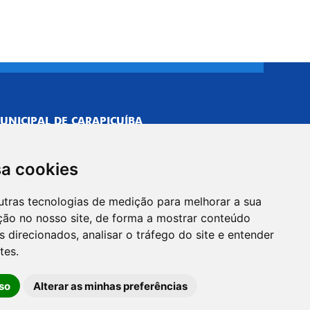
UNICIPAL DE CARAPICUÍBA
693/0001-40
NISTRATIVO
sa cookies
Neves, 211 - Vila Caldas, Carapicuíba/SP
 Brasil
utras tecnologias de medição para melhorar a sua
-5500
ção no nosso site, de forma a mostrar conteúdo
PREFEITO
 direcionados, analisar o tráfego do site e entender
Neves, 205 - Vila Caldas, Carapicuíba/SP
tes.
 Brasil
so
Alterar as minhas preferências