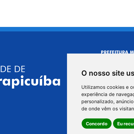
PREFEITURA M
CNPJ: 44.892.
DE DE
CENTRO ADMI
O nosso site u
R. Joaquim das 
rapicuíba
CEP: 06310-030,
Utilizamos cookies e o
Telefone: 4164
experiência de navega
GABINETE DO 
personalizado, anúncios
R. Joaquim das 
de onde vêm os visitan
CEP: 06310-030,
Concordo
Eu recu