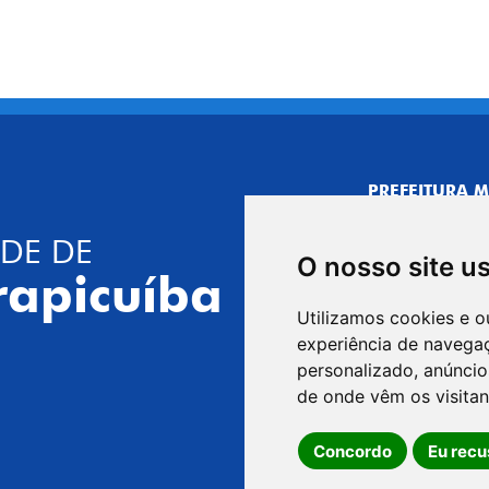
PREFEITURA M
CNPJ: 44.892.
DE DE
CENTRO ADMI
O nosso site u
R. Joaquim das 
rapicuíba
CEP: 06310-030,
Utilizamos cookies e o
Telefone: 4164
experiência de navega
GABINETE DO 
personalizado, anúncios
R. Joaquim das 
de onde vêm os visitan
CEP: 06310-030,
Concordo
Eu recu