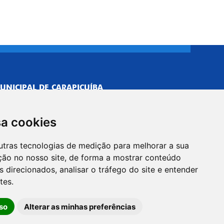
UNICIPAL DE CARAPICUÍBA
693/0001-40
NISTRATIVO
sa cookies
Neves, 211 - Vila Caldas, Carapicuíba/SP
 Brasil
utras tecnologias de medição para melhorar a sua
-5500
ção no nosso site, de forma a mostrar conteúdo
PREFEITO
 direcionados, analisar o tráfego do site e entender
Neves, 205 - Vila Caldas, Carapicuíba/SP
tes.
 Brasil
so
Alterar as minhas preferências