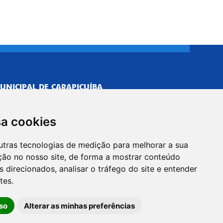
UNICIPAL DE CARAPICUÍBA
693/0001-40
NISTRATIVO
sa cookies
Neves, 211 - Vila Caldas, Carapicuíba/SP
 Brasil
utras tecnologias de medição para melhorar a sua
-5500
ção no nosso site, de forma a mostrar conteúdo
PREFEITO
 direcionados, analisar o tráfego do site e entender
Neves, 205 - Vila Caldas, Carapicuíba/SP
tes.
 Brasil
so
Alterar as minhas preferências