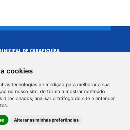
UNICIPAL DE CARAPICUÍBA
693/0001-40
NISTRATIVO
sa cookies
Neves, 211 - Vila Caldas, Carapicuíba/SP
 Brasil
utras tecnologias de medição para melhorar a sua
-5500
ção no nosso site, de forma a mostrar conteúdo
PREFEITO
 direcionados, analisar o tráfego do site e entender
Neves, 205 - Vila Caldas, Carapicuíba/SP
tes.
 Brasil
so
Alterar as minhas preferências