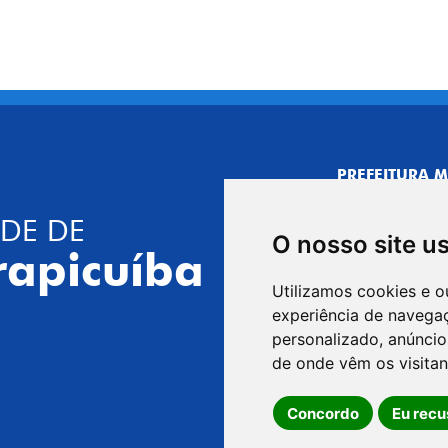
PREFEITURA M
CNPJ: 44.892.
DE DE
CENTRO ADMI
O nosso site u
R. Joaquim das 
rapicuíba
CEP: 06310-030,
Utilizamos cookies e o
Telefone: 4164
experiência de navega
GABINETE DO 
personalizado, anúncios
R. Joaquim das 
de onde vêm os visitan
CEP: 06310-030,
Concordo
Eu recu