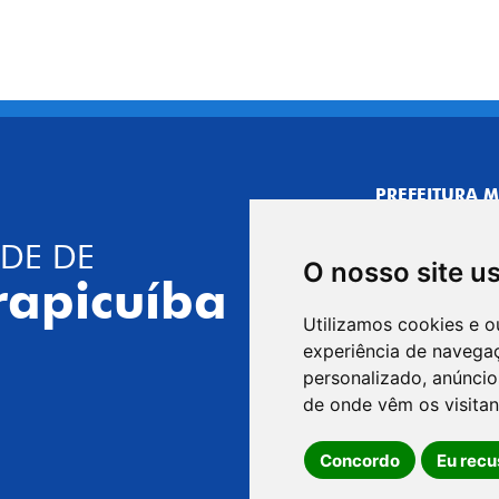
PREFEITURA M
CNPJ: 44.892.
DE DE
CENTRO ADMI
O nosso site u
R. Joaquim das 
rapicuíba
CEP: 06310-030,
Utilizamos cookies e o
Telefone: 4164
experiência de navega
GABINETE DO 
personalizado, anúncios
R. Joaquim das 
de onde vêm os visitan
CEP: 06310-030,
Concordo
Eu recu