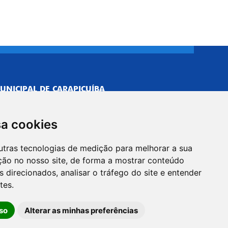
UNICIPAL DE CARAPICUÍBA
693/0001-40
NISTRATIVO
sa cookies
Neves, 211 - Vila Caldas, Carapicuíba/SP
 Brasil
utras tecnologias de medição para melhorar a sua
-5500
ção no nosso site, de forma a mostrar conteúdo
PREFEITO
 direcionados, analisar o tráfego do site e entender
Neves, 205 - Vila Caldas, Carapicuíba/SP
tes.
 Brasil
so
Alterar as minhas preferências