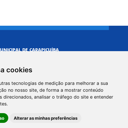
UNICIPAL DE CARAPICUÍBA
693/0001-40
NISTRATIVO
sa cookies
Neves, 211 - Vila Caldas, Carapicuíba/SP
 Brasil
utras tecnologias de medição para melhorar a sua
-5500
ção no nosso site, de forma a mostrar conteúdo
PREFEITO
 direcionados, analisar o tráfego do site e entender
Neves, 205 - Vila Caldas, Carapicuíba/SP
tes.
 Brasil
so
Alterar as minhas preferências