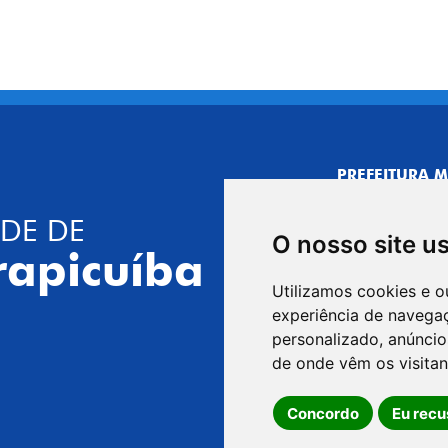
PREFEITURA M
CNPJ: 44.892.
DE DE
CENTRO ADMI
O nosso site u
R. Joaquim das 
rapicuíba
CEP: 06310-030,
Utilizamos cookies e o
Telefone: 4164
experiência de navega
GABINETE DO 
personalizado, anúncios
R. Joaquim das 
de onde vêm os visitan
CEP: 06310-030,
Concordo
Eu recu