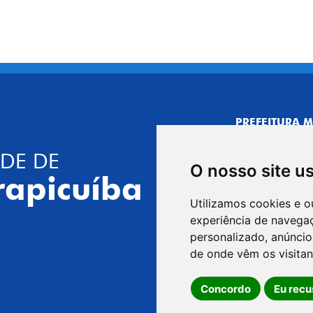
PREFEITURA M
CNPJ: 44.892.
DE DE
CENTRO ADMI
O nosso site u
R. Joaquim das 
rapicuíba
CEP: 06310-030,
Utilizamos cookies e o
Telefone: 4164
experiência de navega
GABINETE DO 
personalizado, anúncios
R. Joaquim das 
de onde vêm os visitan
CEP: 06310-030,
Concordo
Eu recu