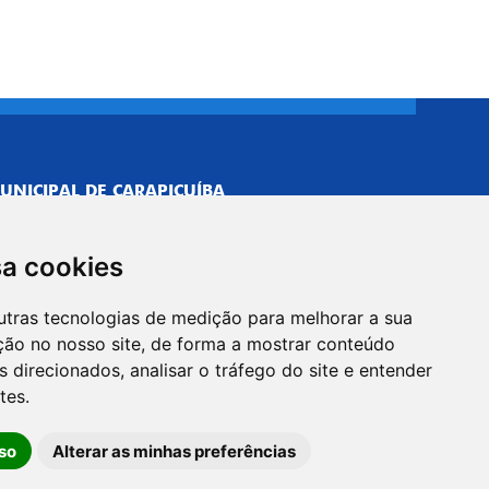
UNICIPAL DE CARAPICUÍBA
693/0001-40
NISTRATIVO
sa cookies
Neves, 211 - Vila Caldas, Carapicuíba/SP
 Brasil
utras tecnologias de medição para melhorar a sua
-5500
ção no nosso site, de forma a mostrar conteúdo
PREFEITO
 direcionados, analisar o tráfego do site e entender
Neves, 205 - Vila Caldas, Carapicuíba/SP
tes.
 Brasil
so
Alterar as minhas preferências