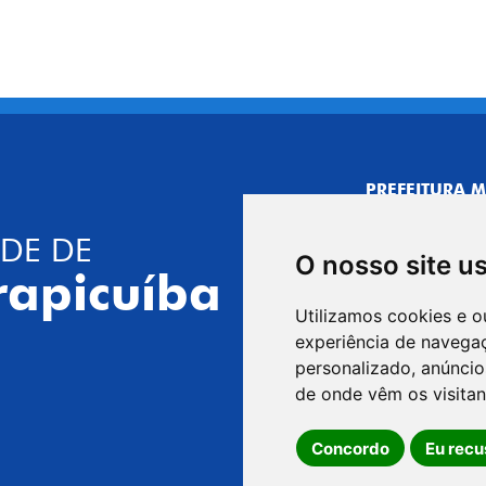
PREFEITURA M
CNPJ: 44.892.
DE DE
CENTRO ADMI
O nosso site u
R. Joaquim das 
rapicuíba
CEP: 06310-030,
Utilizamos cookies e o
Telefone: 4164
experiência de navega
GABINETE DO 
personalizado, anúncios
R. Joaquim das 
de onde vêm os visitan
CEP: 06310-030,
Concordo
Eu recu