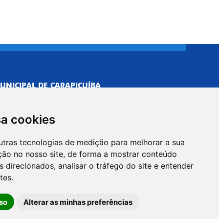
UNICIPAL DE CARAPICUÍBA
693/0001-40
NISTRATIVO
sa cookies
Neves, 211 - Vila Caldas, Carapicuíba/SP
 Brasil
utras tecnologias de medição para melhorar a sua
-5500
ção no nosso site, de forma a mostrar conteúdo
PREFEITO
 direcionados, analisar o tráfego do site e entender
Neves, 205 - Vila Caldas, Carapicuíba/SP
tes.
 Brasil
so
Alterar as minhas preferências