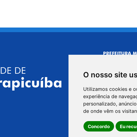
PREFEITURA M
CNPJ: 44.892.
DE DE
CENTRO ADMI
O nosso site u
R. Joaquim das 
rapicuíba
CEP: 06310-030,
Utilizamos cookies e o
Telefone: 4164
experiência de navega
GABINETE DO 
personalizado, anúncios
R. Joaquim das 
de onde vêm os visitan
CEP: 06310-030,
Concordo
Eu recu