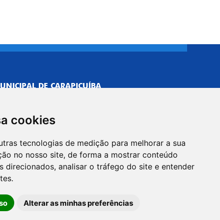
UNICIPAL DE CARAPICUÍBA
693/0001-40
NISTRATIVO
sa cookies
Neves, 211 - Vila Caldas, Carapicuíba/SP
 Brasil
utras tecnologias de medição para melhorar a sua
-5500
ção no nosso site, de forma a mostrar conteúdo
PREFEITO
 direcionados, analisar o tráfego do site e entender
Neves, 205 - Vila Caldas, Carapicuíba/SP
tes.
 Brasil
so
Alterar as minhas preferências