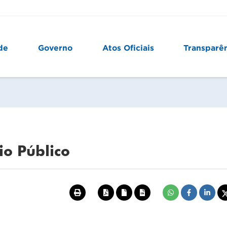
de
Governo
Atos Oficiais
Transparê
io Público