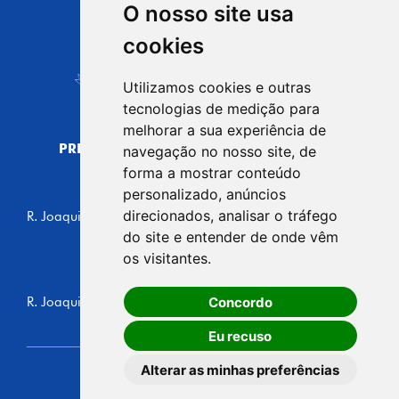
O nosso site usa
CIDADE DE
cookies
Carapicuíba
Utilizamos cookies e outras
tecnologias de medição para
melhorar a sua experiência de
PREFEITURA MUNICIPAL DE CARAPICUÍBA
navegação no nosso site, de
CNPJ: 44.892.693/0001-40
forma a mostrar conteúdo
personalizado, anúncios
CENTRO ADMINISTRATIVO
direcionados, analisar o tráfego
R. Joaquim das Neves, 211 - Vila Caldas, Carapicuíba/SP
CEP: 06310-030, Brasil
do site e entender de onde vêm
Telefone: 4164-5500
os visitantes.
GABINETE DO PREFEITO
Concordo
R. Joaquim das Neves, 205 - Vila Caldas, Carapicuíba/SP
CEP: 06310-030, Brasil
Eu recuso
Alterar as minhas preferências