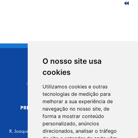
O nosso site usa
CIDADE DE
cookies
Carapicuíba
Utilizamos cookies e outras
tecnologias de medição para
melhorar a sua experiência de
PREFEITURA MUNICIPAL DE CARAPICUÍBA
navegação no nosso site, de
CNPJ: 44.892.693/0001-40
forma a mostrar conteúdo
personalizado, anúncios
CENTRO ADMINISTRATIVO
direcionados, analisar o tráfego
R. Joaquim das Neves, 211 - Vila Caldas, Carapicuíba/SP
CEP: 06310-030, Brasil