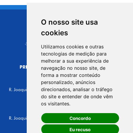
O nosso site usa
CIDADE DE
cookies
Carapicuíba
Utilizamos cookies e outras
tecnologias de medição para
melhorar a sua experiência de
PREFEITURA MUNICIPAL DE CARAPICUÍBA
navegação no nosso site, de
CNPJ: 44.892.693/0001-40
forma a mostrar conteúdo
personalizado, anúncios
CENTRO ADMINISTRATIVO
direcionados, analisar o tráfego
R. Joaquim das Neves, 211 - Vila Caldas, Carapicuíba/SP
CEP: 06310-030, Brasil
do site e entender de onde vêm
Telefone: 4164-5500
os visitantes.
GABINETE DO PREFEITO
Concordo
R. Joaquim das Neves, 205 - Vila Caldas, Carapicuíba/SP
CEP: 06310-030, Brasil
Eu recuso