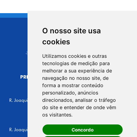
O nosso site usa
CIDADE DE
cookies
Carapicuíba
Utilizamos cookies e outras
tecnologias de medição para
melhorar a sua experiência de
PREFEITURA MUNICIPAL DE CARAPICUÍBA
navegação no nosso site, de
CNPJ: 44.892.693/0001-40
forma a mostrar conteúdo
personalizado, anúncios
CENTRO ADMINISTRATIVO
direcionados, analisar o tráfego
R. Joaquim das Neves, 211 - Vila Caldas, Carapicuíba/SP
CEP: 06310-030, Brasil
do site e entender de onde vêm
Telefone: 4164-5500
os visitantes.
GABINETE DO PREFEITO
Concordo
R. Joaquim das Neves, 205 - Vila Caldas, Carapicuíba/SP
CEP: 06310-030, Brasil