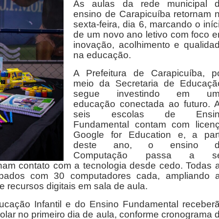
As aulas da rede municipal 
ensino de Carapicuíba retornam 
sexta-feira, dia 6, marcando o iníc
de um novo ano letivo com foco 
inovação, acolhimento e qualida
na educação.
A Prefeitura de Carapicuíba, p
meio da Secretaria de Educaçã
segue investindo em um
educação conectada ao futuro. 
seis escolas de Ensin
Fundamental contam com licen
Google for Education e, a part
deste ano, o ensino d
Computação passa a se
enham contato com a tecnologia desde cedo. Todas 
ipados com 30 computadores cada, ampliando 
recursos digitais em sala de aula.
ucação Infantil e do Ensino Fundamental receber
colar no primeiro dia de aula, conforme cronograma 