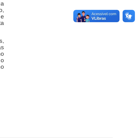
ça
o,
 e
ta
s,
as
mo
 o
no