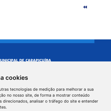
UNICIPAL DE CARAPICUÍBA
693/0001-40
NISTRATIVO
sa cookies
Neves, 211 - Vila Caldas, Carapicuíba/SP
 Brasil
utras tecnologias de medição para melhorar a sua
-5500
ção no nosso site, de forma a mostrar conteúdo
PREFEITO
 direcionados, analisar o tráfego do site e entender
Neves, 205 - Vila Caldas, Carapicuíba/SP
tes.
 Brasil