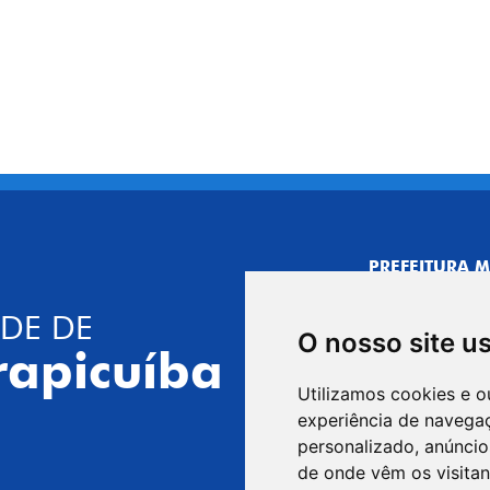
PREFEITURA M
CNPJ: 44.892.
DE DE
CENTRO ADMI
O nosso site u
R. Joaquim das 
rapicuíba
CEP: 06310-030,
Utilizamos cookies e o
Telefone: 4164
experiência de navega
GABINETE DO 
personalizado, anúncios
R. Joaquim das 
de onde vêm os visitan
CEP: 06310-030,