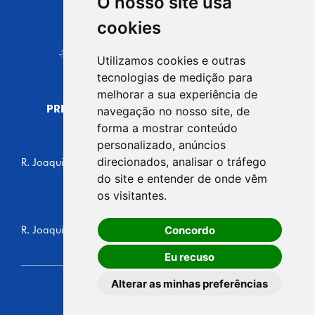
O nosso site usa
CIDADE DE
cookies
Carapicuíba
Utilizamos cookies e outras
tecnologias de medição para
melhorar a sua experiência de
PREFEITURA MUNICIPAL DE CARAPICUÍBA
navegação no nosso site, de
CNPJ: 44.892.693/0001-40
forma a mostrar conteúdo
personalizado, anúncios
CENTRO ADMINISTRATIVO
direcionados, analisar o tráfego
R. Joaquim das Neves, 211 - Vila Caldas, Carapicuíba/SP
CEP: 06310-030, Brasil
do site e entender de onde vêm
Telefone: 4164-5500
os visitantes.
GABINETE DO PREFEITO
Concordo
R. Joaquim das Neves, 205 - Vila Caldas, Carapicuíba/SP
CEP: 06310-030, Brasil
Eu recuso
Alterar as minhas preferências