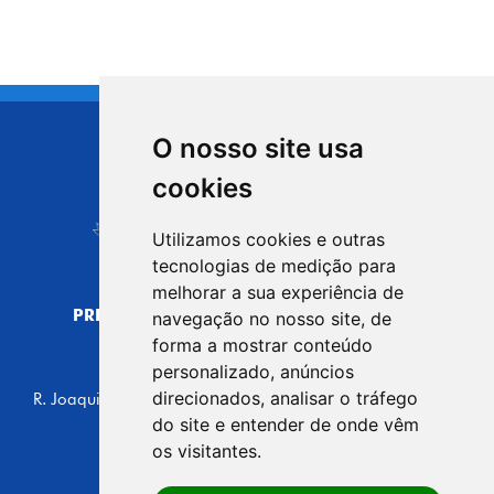
O nosso site usa
CIDADE DE
cookies
Carapicuíba
Utilizamos cookies e outras
tecnologias de medição para
melhorar a sua experiência de
PREFEITURA MUNICIPAL DE CARAPICUÍBA
navegação no nosso site, de
CNPJ: 44.892.693/0001-40
forma a mostrar conteúdo
personalizado, anúncios
CENTRO ADMINISTRATIVO
direcionados, analisar o tráfego
R. Joaquim das Neves, 211 - Vila Caldas, Carapicuíba/SP
CEP: 06310-030, Brasil
do site e entender de onde vêm
Telefone: 4164-5500
os visitantes.
GABINETE DO PREFEITO