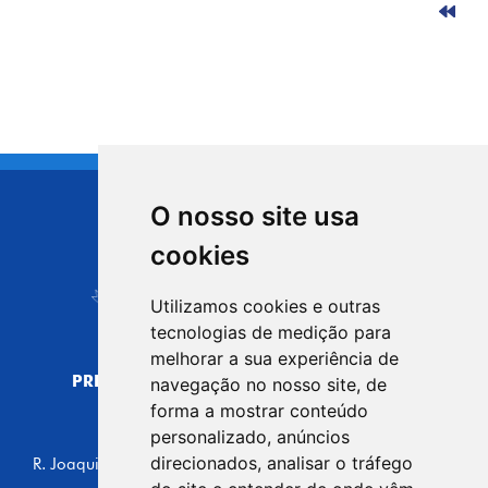
O nosso site usa
CIDADE DE
cookies
Carapicuíba
Utilizamos cookies e outras
tecnologias de medição para
melhorar a sua experiência de
PREFEITURA MUNICIPAL DE CARAPICUÍBA
navegação no nosso site, de
CNPJ: 44.892.693/0001-40
forma a mostrar conteúdo
personalizado, anúncios
CENTRO ADMINISTRATIVO
direcionados, analisar o tráfego
R. Joaquim das Neves, 211 - Vila Caldas, Carapicuíba/SP
CEP: 06310-030, Brasil