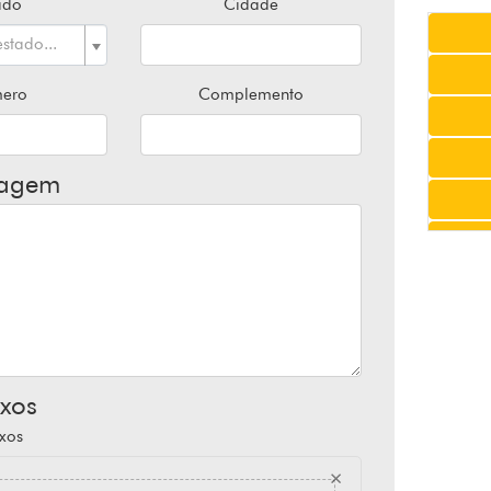
ado
Cidade
stado...
ero
Complemento
agem
xos
xos
×