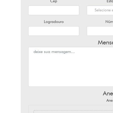
Cep
Est
Selecione e
Logradouro
Núm
Mens
Ane
Ane