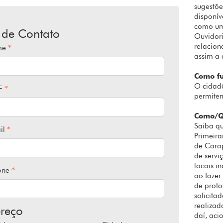
sugestõe
disponív
como uma
 de Contato
Ouvidori
relacion
me
assim a 
Como f
O cidadã
F
permitem
Como/Q
Saiba q
il
Primeira
de Carap
de servi
locais i
one
ao fazer
de proto
solicita
realizad
reço
daí, aci