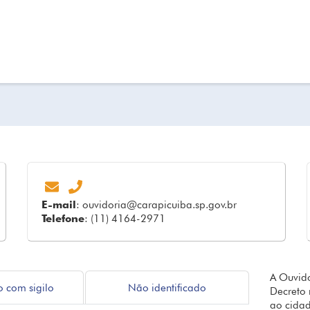
E-mail
:
ouvidoria@carapicuiba.sp.gov.br
Telefone
: (11) 4164-2971
A Ouvido
o com sigilo
Não identificado
Decreto 
ao cidad