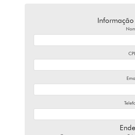
Informação
No
CP
Ema
Telef
Ende