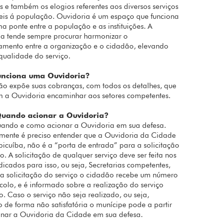
s e também os elogios referentes aos diversos serviços
eis á população. Ouvidoria é um espaço que funciona
 ponte entre a população e as instituições. A
a tende sempre procurar harmonizar o
amento entre a organização e o cidadão, elevando
qualidade do serviço.
unciona uma Ouvidoria?
o expõe suas cobranças, com todos os detalhes, que
 a Ouvidoria encaminhar aos setores competentes.
uando acionar a Ouvidoria?
uando e como acionar a Ouvidoria em sua defesa.
mente é preciso entender que a Ouvidoria da Cidade
icuíba, não é a “porta de entrada” para a solicitação
ço. A solicitação de qualquer serviço deve ser feita nos
ndicados para isso, ou seja, Secretarias competentes,
 a solicitação do serviço o cidadão recebe um número
colo, e é informado sobre a realização do serviço
do. Caso o serviço não seja realizado, ou seja,
o de forma não satisfatória o munícipe pode a partir
onar a Ouvidoria da Cidade em sua defesa.