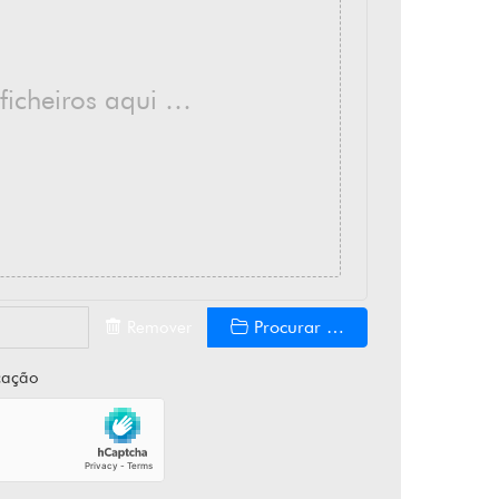
 ficheiros aqui …
Procurar …
Remover
icação