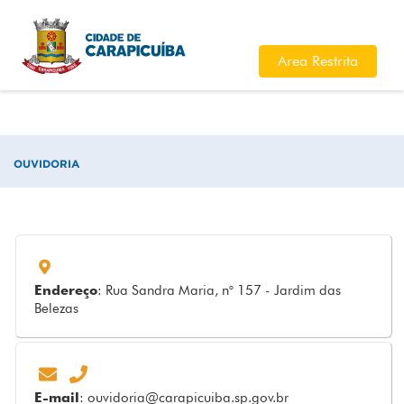
Area Restrita
OUVIDORIA
Endereço
: Rua Sandra Maria, n° 157 - Jardim das
Belezas
E-mail
:
ouvidoria@carapicuiba.sp.gov.br