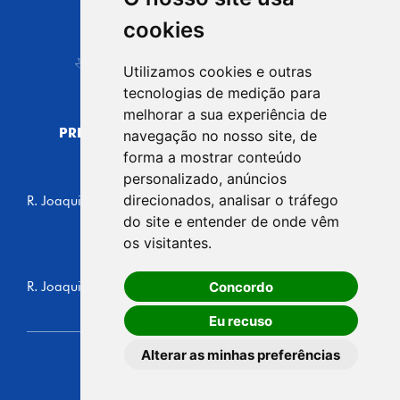
CIDADE DE
cookies
Carapicuíba
Utilizamos cookies e outras
tecnologias de medição para
melhorar a sua experiência de
PREFEITURA MUNICIPAL DE CARAPICUÍBA
navegação no nosso site, de
CNPJ: 44.892.693/0001-40
forma a mostrar conteúdo
personalizado, anúncios
CENTRO ADMINISTRATIVO
direcionados, analisar o tráfego
R. Joaquim das Neves, 211 - Vila Caldas, Carapicuíba/SP
CEP: 06310-030, Brasil
do site e entender de onde vêm
Telefone: 4164-5500
os visitantes.
GABINETE DO PREFEITO
Concordo
R. Joaquim das Neves, 205 - Vila Caldas, Carapicuíba/SP
CEP: 06310-030, Brasil
Eu recuso
Alterar as minhas preferências