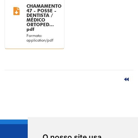
CHAMAMENTO
47 - POSSE -
DENTISTA /
MÉDICO
ORTOPED...
pdf
Formato:
application/pdf
O nosso site usa