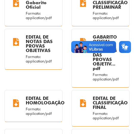
Gabarito
CLASSIFICAÇÃO
Oficial
PRELIMINAR
Formato:
Formato:
application/pdf
application/pdf
EDITAL DE
GABARITO
NOTAS DAS
OFICIAL
PROVAS
APÓS
OBJETIVAS
RECURSOS
DAS
Formato:
PROVAS
application/pdf
OBJETIV...
pdf
Formato:
application/pdf
EDITAL DE
EDITAL DE
HOMOLOGAÇÃO
CLASSIFICAÇÃO
FINAL
Formato:
application/pdf
Formato:
application/pdf