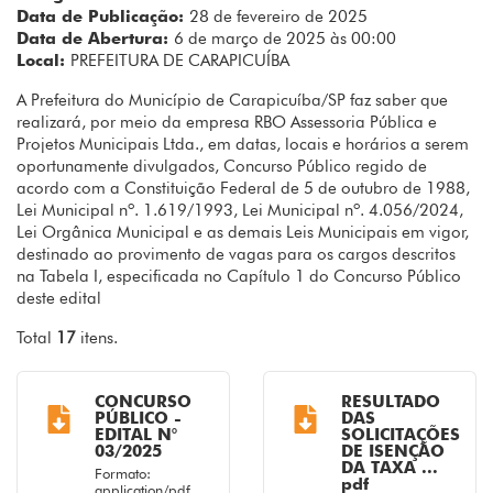
Data de Publicação:
28 de fevereiro de 2025
Data de Abertura:
6 de março de 2025 às 00:00
Local:
PREFEITURA DE CARAPICUÍBA
A Prefeitura do Município de Carapicuíba/SP faz saber que
realizará, por meio da empresa RBO Assessoria Pública e
Projetos Municipais Ltda., em datas, locais e horários a serem
oportunamente divulgados, Concurso Público regido de
acordo com a Constituição Federal de 5 de outubro de 1988,
Lei Municipal nº. 1.619/1993, Lei Municipal nº. 4.056/2024,
Lei Orgânica Municipal e as demais Leis Municipais em vigor,
destinado ao provimento de vagas para os cargos descritos
na Tabela I, especificada no Capítulo 1 do Concurso Público
deste edital
Total
17
itens.
CONCURSO
RESULTADO
PÚBLICO -
DAS
EDITAL N°
SOLICITAÇÕES
03/2025
DE ISENÇÃO
DA TAXA ...
Formato:
pdf
application/pdf