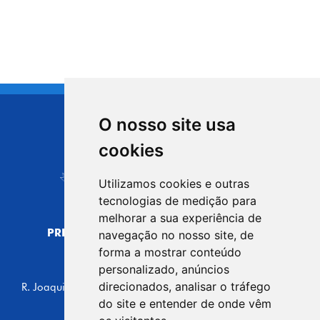
O nosso site usa
CIDADE DE
cookies
Carapicuíba
Utilizamos cookies e outras
tecnologias de medição para
melhorar a sua experiência de
PREFEITURA MUNICIPAL DE CARAPICUÍBA
navegação no nosso site, de
CNPJ: 44.892.693/0001-40
forma a mostrar conteúdo
personalizado, anúncios
CENTRO ADMINISTRATIVO
direcionados, analisar o tráfego
R. Joaquim das Neves, 211 - Vila Caldas, Carapicuíba/SP
CEP: 06310-030, Brasil
do site e entender de onde vêm
Telefone: 4164-5500