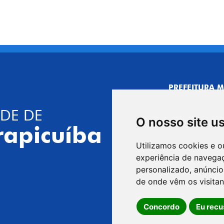
PREFEITURA M
CNPJ: 44.892.
DE DE
CENTRO ADMI
O nosso site u
R. Joaquim das 
rapicuíba
CEP: 06310-030,
Utilizamos cookies e o
Telefone: 4164
experiência de navega
GABINETE DO 
personalizado, anúncios
R. Joaquim das 
de onde vêm os visitan
CEP: 06310-030,
Concordo
Eu recu