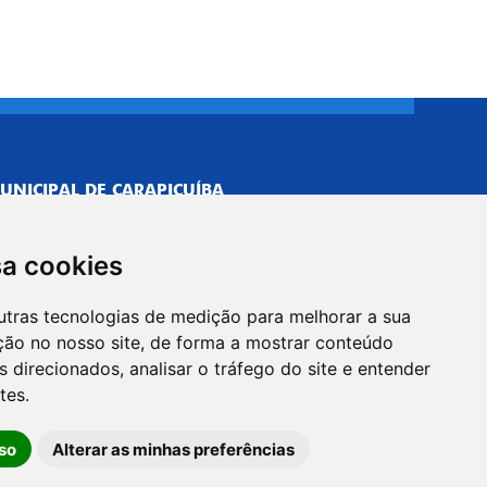
UNICIPAL DE CARAPICUÍBA
693/0001-40
NISTRATIVO
sa cookies
Neves, 211 - Vila Caldas, Carapicuíba/SP
 Brasil
utras tecnologias de medição para melhorar a sua
-5500
ção no nosso site, de forma a mostrar conteúdo
PREFEITO
 direcionados, analisar o tráfego do site e entender
Neves, 205 - Vila Caldas, Carapicuíba/SP
tes.
 Brasil
so
Alterar as minhas preferências