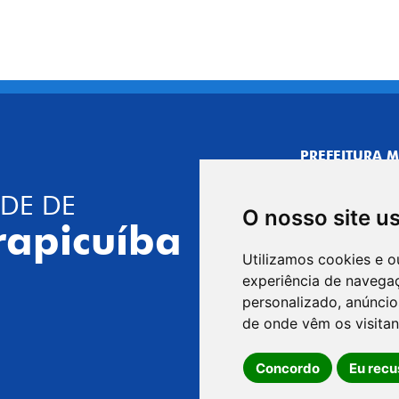
PREFEITURA M
CNPJ: 44.892.
DE DE
CENTRO ADMI
O nosso site u
R. Joaquim das 
rapicuíba
CEP: 06310-030,
Utilizamos cookies e o
Telefone: 4164
experiência de navega
GABINETE DO 
personalizado, anúncios
R. Joaquim das 
de onde vêm os visitan
CEP: 06310-030,
Concordo
Eu recu