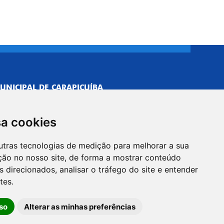
UNICIPAL DE CARAPICUÍBA
693/0001-40
NISTRATIVO
sa cookies
Neves, 211 - Vila Caldas, Carapicuíba/SP
 Brasil
utras tecnologias de medição para melhorar a sua
-5500
ção no nosso site, de forma a mostrar conteúdo
PREFEITO
 direcionados, analisar o tráfego do site e entender
Neves, 205 - Vila Caldas, Carapicuíba/SP
tes.
 Brasil
so
Alterar as minhas preferências