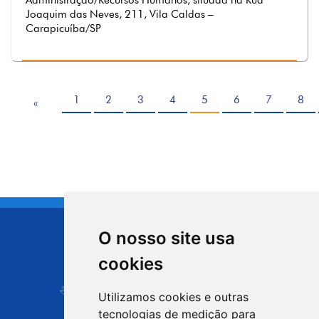
Administração/Recursos Humanos, situada na Rua
Joaquim das Neves, 211, Vila Caldas –
Carapicuíba/SP
1
2
3
4
5
6
7
8
«
O nosso site usa
CIDADE DE
cookies
Carapicuíba
Utilizamos cookies e outras
tecnologias de medição para