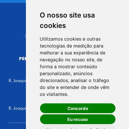
O nosso site usa
CIDADE DE
cookies
Carapicuíba
Utilizamos cookies e outras
tecnologias de medição para
melhorar a sua experiência de
PREFEITURA MUNICIPAL DE CARAPICUÍBA
navegação no nosso site, de
CNPJ: 44.892.693/0001-40
forma a mostrar conteúdo
personalizado, anúncios
CENTRO ADMINISTRATIVO
direcionados, analisar o tráfego
R. Joaquim das Neves, 211 - Vila Caldas, Carapicuíba/SP
CEP: 06310-030, Brasil
do site e entender de onde vêm
Telefone: 4164-5500
os visitantes.
GABINETE DO PREFEITO
Concordo
R. Joaquim das Neves, 205 - Vila Caldas, Carapicuíba/SP
CEP: 06310-030, Brasil
Eu recuso