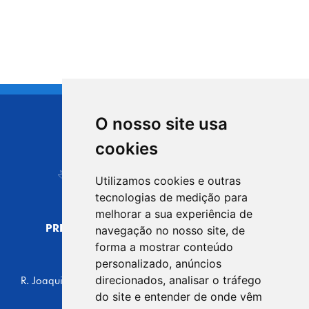
O nosso site usa
CIDADE DE
cookies
Carapicuíba
Utilizamos cookies e outras
tecnologias de medição para
melhorar a sua experiência de
PREFEITURA MUNICIPAL DE CARAPICUÍBA
navegação no nosso site, de
CNPJ: 44.892.693/0001-40
forma a mostrar conteúdo
personalizado, anúncios
CENTRO ADMINISTRATIVO
direcionados, analisar o tráfego
R. Joaquim das Neves, 211 - Vila Caldas, Carapicuíba/SP
CEP: 06310-030, Brasil
do site e entender de onde vêm
Telefone: 4164-5500