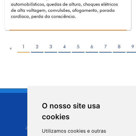
automobilísticos, quedas de altura, choques elétricos
de alta voltagem, convulsões, afogamento, parada
cardíaca, perda da consciência.
1
2
3
4
5
6
7
8
9
«
O nosso site usa
CIDADE DE
cookies
Carapicuíba
Utilizamos cookies e outras