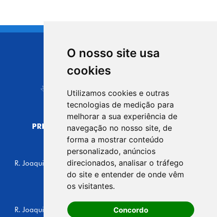
O nosso site usa
CIDADE DE
cookies
Carapicuíba
Utilizamos cookies e outras
tecnologias de medição para
melhorar a sua experiência de
PREFEITURA MUNICIPAL DE CARAPICUÍBA
navegação no nosso site, de
CNPJ: 44.892.693/0001-40
forma a mostrar conteúdo
personalizado, anúncios
CENTRO ADMINISTRATIVO
direcionados, analisar o tráfego
R. Joaquim das Neves, 211 - Vila Caldas, Carapicuíba/SP
CEP: 06310-030, Brasil
do site e entender de onde vêm
Telefone: 4164-5500
os visitantes.
GABINETE DO PREFEITO
Concordo
R. Joaquim das Neves, 205 - Vila Caldas, Carapicuíba/SP