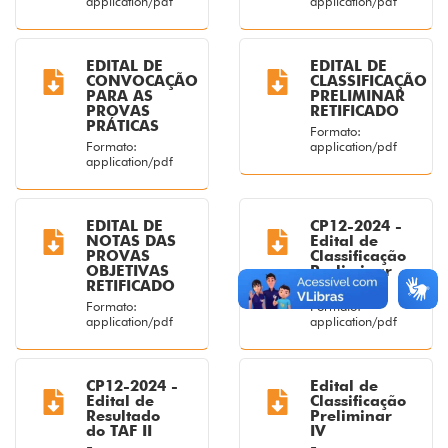
application/pdf
application/pdf
EDITAL DE
EDITAL DE
CONVOCAÇÃO
CLASSIFICAÇÃO
PARA AS
PRELIMINAR
PROVAS
RETIFICADO
PRÁTICAS
Formato:
Formato:
application/pdf
application/pdf
EDITAL DE
CP12-2024 -
NOTAS DAS
Edital de
PROVAS
Classificação
OBJETIVAS
Preliminar
RETIFICADO
I... pdf
Formato:
Formato:
application/pdf
application/pdf
CP12-2024 -
Edital de
Edital de
Classificação
Resultado
Preliminar
do TAF II
IV