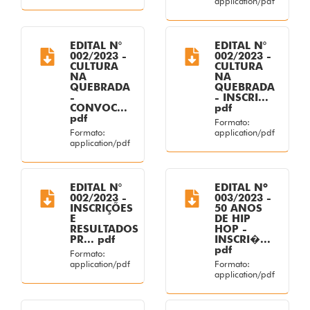
application/pdf
EDITAL N°
EDITAL N°
002/2023 -
002/2023 -
CULTURA
CULTURA
NA
NA
QUEBRADA
QUEBRADA
-
- INSCRI...
CONVOC...
pdf
pdf
Formato:
Formato:
application/pdf
application/pdf
EDITAL N°
EDITAL Nº
002/2023 -
003/2023 -
INSCRIÇÕES
50 ANOS
E
DE HIP
RESULTADOS
HOP -
PR... pdf
INSCRI�...
pdf
Formato:
application/pdf
Formato:
application/pdf