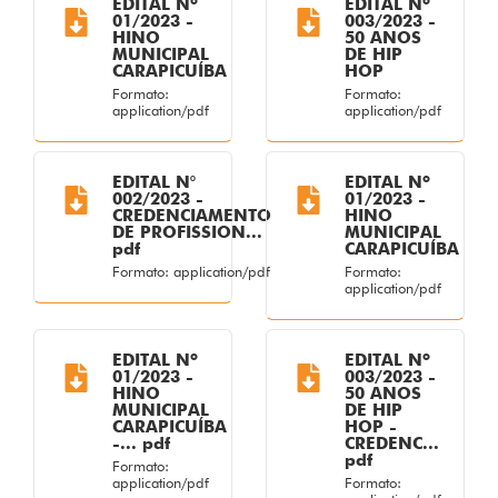
EDITAL Nº
EDITAL Nº
01/2023 -
003/2023 -
HINO
50 ANOS
MUNICIPAL
DE HIP
CARAPICUÍBA
HOP
Formato:
Formato:
application/pdf
application/pdf
EDITAL N°
EDITAL Nº
002/2023 -
01/2023 -
CREDENCIAMENTO
HINO
DE PROFISSION...
MUNICIPAL
pdf
CARAPICUÍBA
Formato: application/pdf
Formato:
application/pdf
EDITAL Nº
EDITAL Nº
01/2023 -
003/2023 -
HINO
50 ANOS
MUNICIPAL
DE HIP
CARAPICUÍBA
HOP -
-... pdf
CREDENC...
pdf
Formato:
application/pdf
Formato: