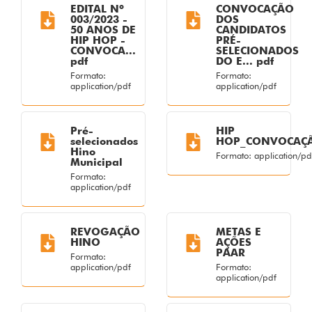
EDITAL Nº
CONVOCAÇÃO
003/2023 -
DOS
50 ANOS DE
CANDIDATOS
HIP HOP -
PRÉ-
CONVOCA...
SELECIONADOS
pdf
DO E... pdf
Formato:
Formato:
application/pdf
application/pdf
Pré-
HIP
selecionados
HOP_CONVOCAÇÃ
Hino
Formato: application/pd
Municipal
Formato:
application/pdf
REVOGAÇÃO
METAS E
HINO
AÇÕES
PAAR
Formato:
application/pdf
Formato:
application/pdf