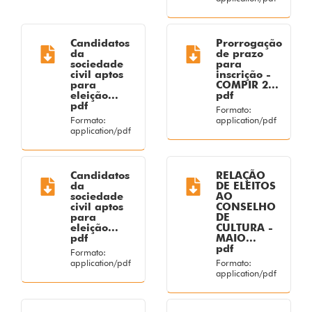
Candidatos
Prorrogação
da
de prazo
sociedade
para
civil aptos
inscrição -
para
COMPIR 2...
eleição...
pdf
pdf
Formato:
Formato:
application/pdf
application/pdf
Candidatos
RELAÇÃO
da
DE ELEITOS
sociedade
AO
civil aptos
CONSELHO
para
DE
eleição...
CULTURA -
pdf
MAIO...
pdf
Formato:
application/pdf
Formato:
application/pdf