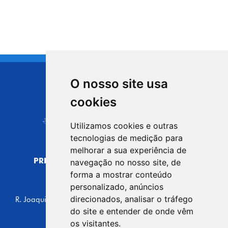
O nosso site usa
CIDADE DE
cookies
Carapicuíba
Utilizamos cookies e outras
tecnologias de medição para
melhorar a sua experiência de
PREFEITURA MUNICIPAL DE CARAPICUÍBA
navegação no nosso site, de
CNPJ: 44.892.693/0001-40
forma a mostrar conteúdo
personalizado, anúncios
CENTRO ADMINISTRATIVO
direcionados, analisar o tráfego
R. Joaquim das Neves, 211 - Vila Caldas, Carapicuíba/SP
CEP: 06310-030, Brasil
do site e entender de onde vêm
Telefone: 4164-5500
os visitantes.