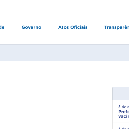
de
Governo
Atos Oficiais
Transparê
5 de 
Pref
vaci
5 de 