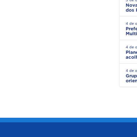
Nova
dos 
4 de 
Pref
Mult
4 de 
Plan
acol
4 de 
Grup
orie