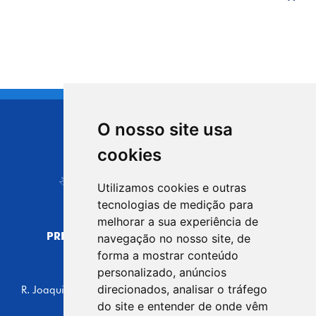
O nosso site usa
CIDADE DE
cookies
Carapicuíba
Utilizamos cookies e outras
tecnologias de medição para
melhorar a sua experiência de
PREFEITURA MUNICIPAL DE CARAPICUÍBA
navegação no nosso site, de
CNPJ: 44.892.693/0001-40
forma a mostrar conteúdo
personalizado, anúncios
CENTRO ADMINISTRATIVO
direcionados, analisar o tráfego
R. Joaquim das Neves, 211 - Vila Caldas, Carapicuíba/SP
CEP: 06310-030, Brasil
do site e entender de onde vêm