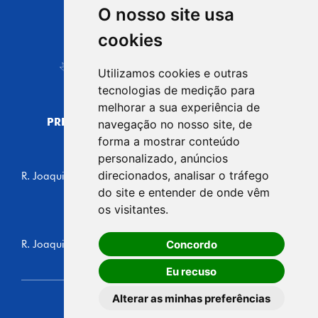
O nosso site usa
CIDADE DE
cookies
Carapicuíba
Utilizamos cookies e outras
tecnologias de medição para
melhorar a sua experiência de
PREFEITURA MUNICIPAL DE CARAPICUÍBA
navegação no nosso site, de
CNPJ: 44.892.693/0001-40
forma a mostrar conteúdo
personalizado, anúncios
CENTRO ADMINISTRATIVO
direcionados, analisar o tráfego
R. Joaquim das Neves, 211 - Vila Caldas, Carapicuíba/SP
CEP: 06310-030, Brasil
do site e entender de onde vêm
Telefone: 4164-5500
os visitantes.
GABINETE DO PREFEITO
Concordo
R. Joaquim das Neves, 205 - Vila Caldas, Carapicuíba/SP
CEP: 06310-030, Brasil
Eu recuso
Alterar as minhas preferências