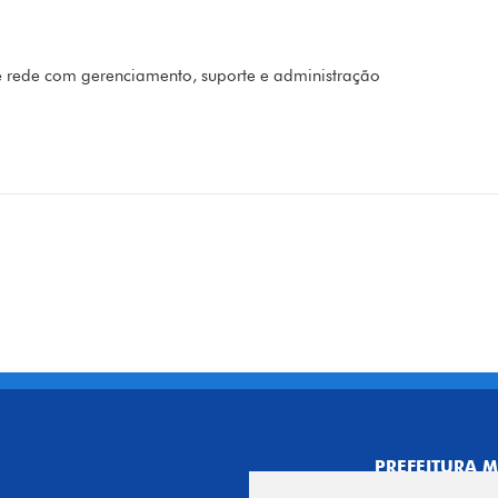
 rede com gerenciamento, suporte e administração
PREFEITURA M
CNPJ: 44.892.