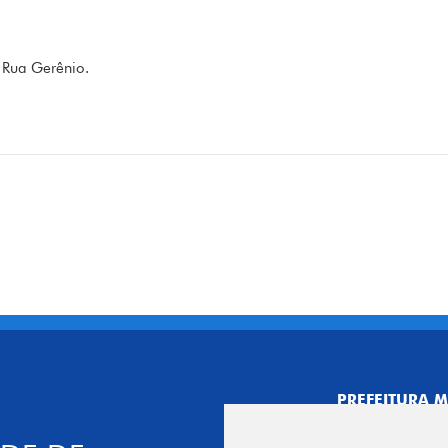
 Rua Gerênio.
PREFEITURA M
CNPJ: 44.892.