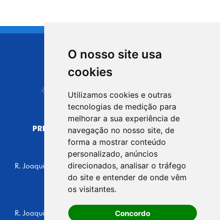
O nosso site usa
CIDADE DE
cookies
Carapicuíba
Utilizamos cookies e outras
tecnologias de medição para
melhorar a sua experiência de
PREFEITURA MUNICIPAL DE CARAPICUÍBA
navegação no nosso site, de
CNPJ: 44.892.693/0001-40
forma a mostrar conteúdo
personalizado, anúncios
CENTRO ADMINISTRATIVO
direcionados, analisar o tráfego
R. Joaquim das Neves, 211 - Vila Caldas, Carapicuíba/SP
CEP: 06310-030, Brasil
do site e entender de onde vêm
Telefone: 4164-5500
os visitantes.
GABINETE DO PREFEITO
Concordo
R. Joaquim das Neves, 205 - Vila Caldas, Carapicuíba/SP