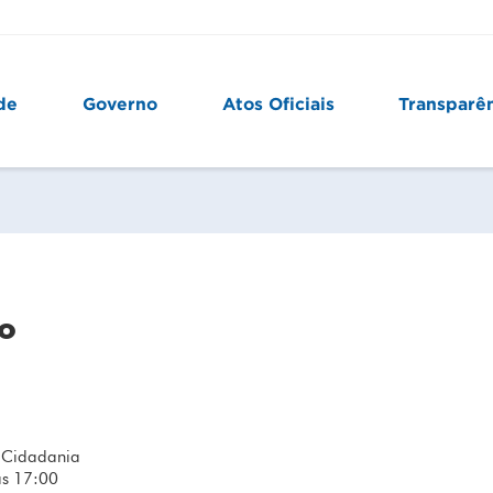
de
Governo
Atos Oficiais
Transparê
o
e Cidadania
às 17:00