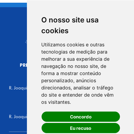
O nosso site usa
CIDADE DE
cookies
Carapicuíba
Utilizamos cookies e outras
tecnologias de medição para
melhorar a sua experiência de
PREFEITURA MUNICIPAL DE CARAPICUÍBA
navegação no nosso site, de
CNPJ: 44.892.693/0001-40
forma a mostrar conteúdo
personalizado, anúncios
CENTRO ADMINISTRATIVO
direcionados, analisar o tráfego
R. Joaquim das Neves, 211 - Vila Caldas, Carapicuíba/SP
CEP: 06310-030, Brasil
do site e entender de onde vêm
Telefone: 4164-5500
os visitantes.
GABINETE DO PREFEITO
Concordo
R. Joaquim das Neves, 205 - Vila Caldas, Carapicuíba/SP
CEP: 06310-030, Brasil
Eu recuso