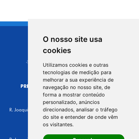
O nosso site usa
CIDADE DE
cookies
Carapicuíba
Utilizamos cookies e outras
tecnologias de medição para
melhorar a sua experiência de
PREFEITURA MUNICIPAL DE CARAPICUÍBA
navegação no nosso site, de
CNPJ: 44.892.693/0001-40
forma a mostrar conteúdo
personalizado, anúncios
CENTRO ADMINISTRATIVO
direcionados, analisar o tráfego
R. Joaquim das Neves, 211 - Vila Caldas, Carapicuíba/SP
CEP: 06310-030, Brasil
do site e entender de onde vêm
Telefone: 4164-5500
os visitantes.
GABINETE DO PREFEITO