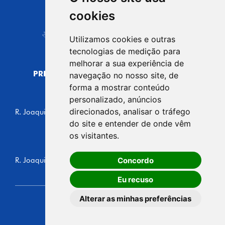
CIDADE DE
cookies
Carapicuíba
Utilizamos cookies e outras
tecnologias de medição para
melhorar a sua experiência de
PREFEITURA MUNICIPAL DE CARAPICUÍBA
navegação no nosso site, de
CNPJ: 44.892.693/0001-40
forma a mostrar conteúdo
personalizado, anúncios
CENTRO ADMINISTRATIVO
direcionados, analisar o tráfego
R. Joaquim das Neves, 211 - Vila Caldas, Carapicuíba/SP
CEP: 06310-030, Brasil
do site e entender de onde vêm
Telefone: 4164-5500
os visitantes.
GABINETE DO PREFEITO
Concordo
R. Joaquim das Neves, 205 - Vila Caldas, Carapicuíba/SP
CEP: 06310-030, Brasil
Eu recuso
Alterar as minhas preferências