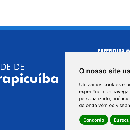
PREFEITURA M
CNPJ: 44.892.
DE DE
CENTRO ADMI
O nosso site u
R. Joaquim das 
rapicuíba
CEP: 06310-030,
Utilizamos cookies e o
Telefone: 4164
experiência de navega
GABINETE DO 
personalizado, anúncios
R. Joaquim das 
de onde vêm os visitan
CEP: 06310-030,
Concordo
Eu recu