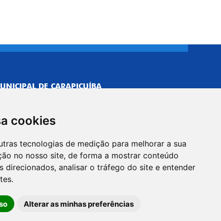
UNICIPAL DE CARAPICUÍBA
693/0001-40
NISTRATIVO
sa cookies
Neves, 211 - Vila Caldas, Carapicuíba/SP
 Brasil
utras tecnologias de medição para melhorar a sua
-5500
ção no nosso site, de forma a mostrar conteúdo
PREFEITO
 direcionados, analisar o tráfego do site e entender
Neves, 205 - Vila Caldas, Carapicuíba/SP
tes.
 Brasil
so
Alterar as minhas preferências