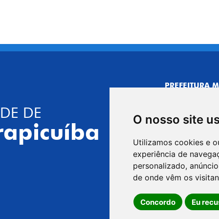
PREFEITURA M
CNPJ: 44.892.
DE DE
CENTRO ADMI
O nosso site u
R. Joaquim das 
rapicuíba
CEP: 06310-030,
Utilizamos cookies e o
Telefone: 4164
experiência de navega
GABINETE DO 
personalizado, anúncios
R. Joaquim das 
de onde vêm os visitan
CEP: 06310-030,
Concordo
Eu recu