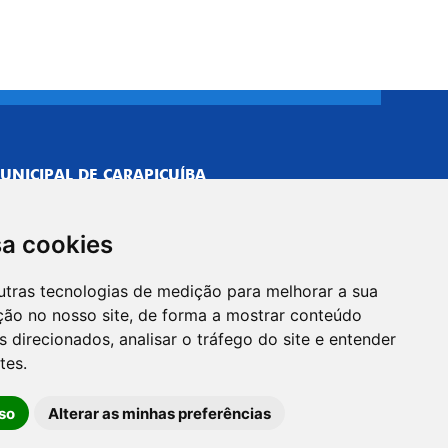
UNICIPAL DE CARAPICUÍBA
693/0001-40
NISTRATIVO
sa cookies
Neves, 211 - Vila Caldas, Carapicuíba/SP
 Brasil
utras tecnologias de medição para melhorar a sua
-5500
ção no nosso site, de forma a mostrar conteúdo
PREFEITO
 direcionados, analisar o tráfego do site e entender
Neves, 205 - Vila Caldas, Carapicuíba/SP
tes.
 Brasil
so
Alterar as minhas preferências