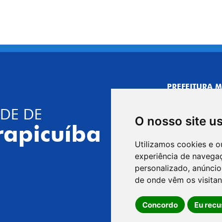
PREFEITURA M
CNPJ: 44.892.
DE DE
CENTRO ADMI
O nosso site u
R. Joaquim das 
rapicuíba
CEP: 06310-030,
Utilizamos cookies e o
Telefone: 4164
experiência de navega
GABINETE DO 
personalizado, anúncios
R. Joaquim das 
de onde vêm os visitan
CEP: 06310-030,
Concordo
Eu recu