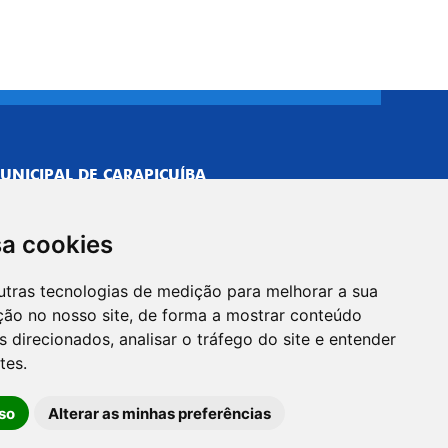
UNICIPAL DE CARAPICUÍBA
693/0001-40
NISTRATIVO
sa cookies
Neves, 211 - Vila Caldas, Carapicuíba/SP
 Brasil
utras tecnologias de medição para melhorar a sua
-5500
ção no nosso site, de forma a mostrar conteúdo
PREFEITO
 direcionados, analisar o tráfego do site e entender
Neves, 205 - Vila Caldas, Carapicuíba/SP
tes.
 Brasil
so
Alterar as minhas preferências