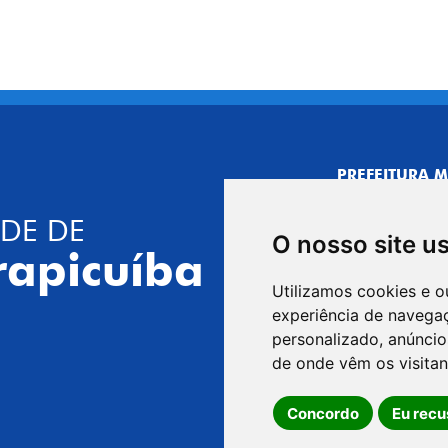
PREFEITURA M
CNPJ: 44.892.
DE DE
CENTRO ADMI
O nosso site u
R. Joaquim das 
rapicuíba
CEP: 06310-030,
Utilizamos cookies e o
Telefone: 4164
experiência de navega
GABINETE DO 
personalizado, anúncios
R. Joaquim das 
de onde vêm os visitan
CEP: 06310-030,
Concordo
Eu recu