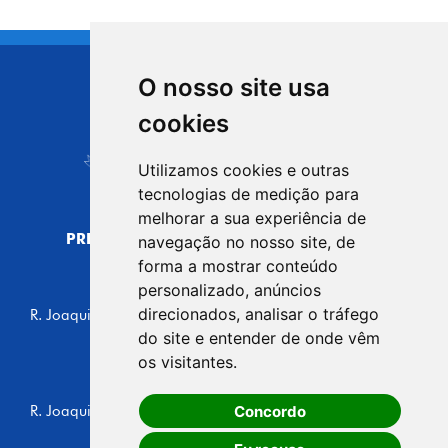
O nosso site usa
CIDADE DE
cookies
Carapicuíba
Utilizamos cookies e outras
tecnologias de medição para
melhorar a sua experiência de
PREFEITURA MUNICIPAL DE CARAPICUÍBA
navegação no nosso site, de
CNPJ: 44.892.693/0001-40
forma a mostrar conteúdo
personalizado, anúncios
CENTRO ADMINISTRATIVO
direcionados, analisar o tráfego
R. Joaquim das Neves, 211 - Vila Caldas, Carapicuíba/SP
CEP: 06310-030, Brasil
do site e entender de onde vêm
Telefone: 4164-5500
os visitantes.
GABINETE DO PREFEITO
Concordo
R. Joaquim das Neves, 205 - Vila Caldas, Carapicuíba/SP
CEP: 06310-030, Brasil