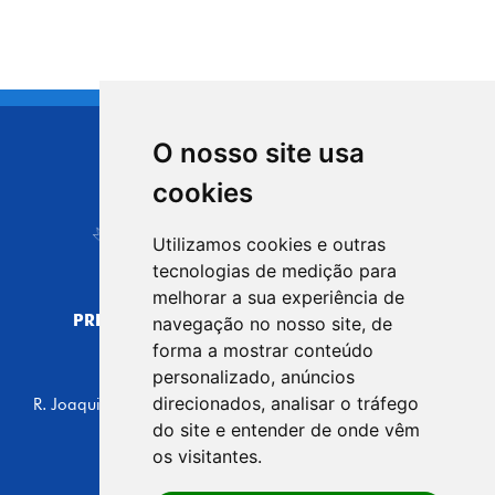
O nosso site usa
CIDADE DE
cookies
Carapicuíba
Utilizamos cookies e outras
tecnologias de medição para
melhorar a sua experiência de
PREFEITURA MUNICIPAL DE CARAPICUÍBA
navegação no nosso site, de
CNPJ: 44.892.693/0001-40
forma a mostrar conteúdo
personalizado, anúncios
CENTRO ADMINISTRATIVO
direcionados, analisar o tráfego
R. Joaquim das Neves, 211 - Vila Caldas, Carapicuíba/SP
CEP: 06310-030, Brasil
do site e entender de onde vêm
Telefone: 4164-5500
os visitantes.
GABINETE DO PREFEITO