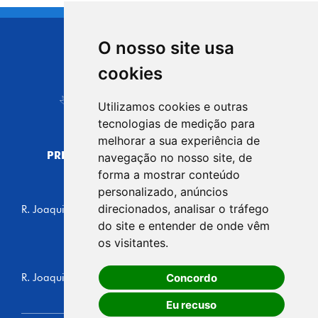
O nosso site usa
CIDADE DE
cookies
Carapicuíba
Utilizamos cookies e outras
tecnologias de medição para
melhorar a sua experiência de
PREFEITURA MUNICIPAL DE CARAPICUÍBA
navegação no nosso site, de
CNPJ: 44.892.693/0001-40
forma a mostrar conteúdo
personalizado, anúncios
CENTRO ADMINISTRATIVO
direcionados, analisar o tráfego
R. Joaquim das Neves, 211 - Vila Caldas, Carapicuíba/SP
CEP: 06310-030, Brasil
do site e entender de onde vêm
Telefone: 4164-5500
os visitantes.
GABINETE DO PREFEITO
Concordo
R. Joaquim das Neves, 205 - Vila Caldas, Carapicuíba/SP
CEP: 06310-030, Brasil
Eu recuso