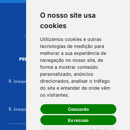
O nosso site usa
CIDADE DE
cookies
Carapicuíba
Utilizamos cookies e outras
tecnologias de medição para
melhorar a sua experiência de
PREFEITURA MUNICIPAL DE CARAPICUÍBA
navegação no nosso site, de
CNPJ: 44.892.693/0001-40
forma a mostrar conteúdo
personalizado, anúncios
CENTRO ADMINISTRATIVO
direcionados, analisar o tráfego
R. Joaquim das Neves, 211 - Vila Caldas, Carapicuíba/SP
CEP: 06310-030, Brasil
do site e entender de onde vêm
Telefone: 4164-5500
os visitantes.
GABINETE DO PREFEITO
Concordo
R. Joaquim das Neves, 205 - Vila Caldas, Carapicuíba/SP
CEP: 06310-030, Brasil
Eu recuso