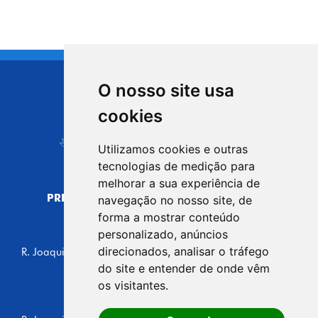
O nosso site usa
CIDADE DE
cookies
Carapicuíba
Utilizamos cookies e outras
tecnologias de medição para
melhorar a sua experiência de
PREFEITURA MUNICIPAL DE CARAPICUÍBA
navegação no nosso site, de
CNPJ: 44.892.693/0001-40
forma a mostrar conteúdo
personalizado, anúncios
CENTRO ADMINISTRATIVO
direcionados, analisar o tráfego
R. Joaquim das Neves, 211 - Vila Caldas, Carapicuíba/SP
CEP: 06310-030, Brasil
do site e entender de onde vêm
Telefone: 4164-5500
os visitantes.
GABINETE DO PREFEITO